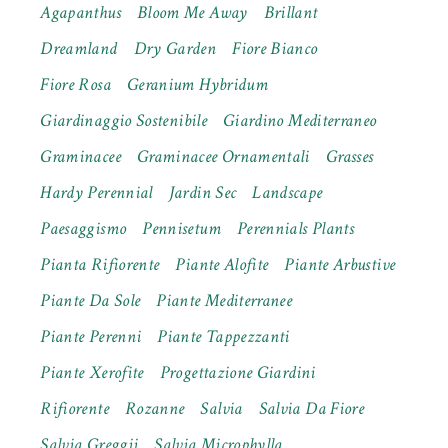
Agapanthus
Bloom Me Away
Brillant
Dreamland
Dry Garden
Fiore Bianco
Fiore Rosa
Geranium Hybridum
Giardinaggio Sostenibile
Giardino Mediterraneo
Graminacee
Graminacee Ornamentali
Grasses
Hardy Perennial
Jardin Sec
Landscape
Paesaggismo
Pennisetum
Perennials Plants
Pianta Rifiorente
Piante Alofite
Piante Arbustive
Piante Da Sole
Piante Mediterranee
Piante Perenni
Piante Tappezzanti
Piante Xerofite
Progettazione Giardini
Rifiorente
Rozanne
Salvia
Salvia Da Fiore
Salvia Greggii
Salvia Microphylla