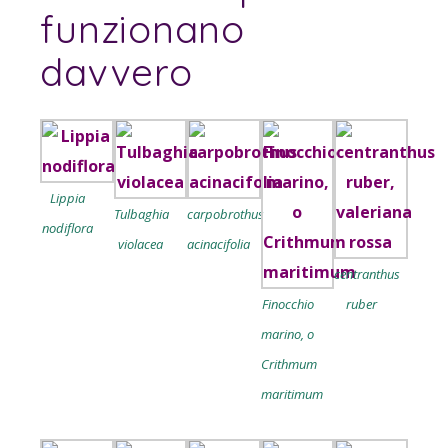
funzionano
davvero
Lippia
Tulbaghia
carpobrothus
nodiflora
violacea
acinacifolia
centranthus
Finocchio
ruber
marino, o
Crithmum
maritimum