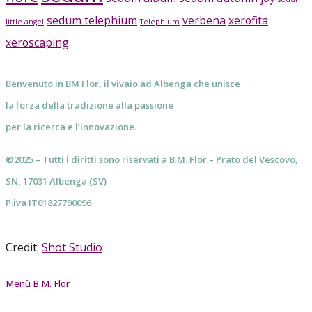
sedum telephium
verbena
xerofita
little angel
Telephium
xeroscaping
Benvenuto in BM Flor, il vivaio ad Albenga che unisce
la forza della tradizione alla passione
per la ricerca e l’innovazione.
®2025 – Tutti i diritti sono riservati a B.M. Flor – Prato del Vescovo,
SN, 17031 Albenga (SV)
P.iva IT01827790096
Credit:
Shot Studio
Menù B.M. Flor