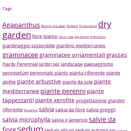
Tags
dry
Agapanthus
Bloom me away
Brillant
Dreamland
garden
fiore bianco
fiore rosa
geranium hybridum
giardinaggio sostenibile
giardino mediterraneo
graminacee
graminacee ornamentali
grasses
Hardy Perennial
jardin sec
landscape
paesaggismo
pennisetum
perennials plants
pianta rifiorente
piante
piante arbustive
piante
alofite
piante da sole
piante perenni
mediterranee
piante
tappezzanti
piante xerofite
progettazione giardini
salvia
rifiorente
salvia da fiore
salvia greggii
Rozanne
salvie da
salvia microphylla
salvia x jamensis
sedum
fiore
sedum album
sedum autumn joy
sedum