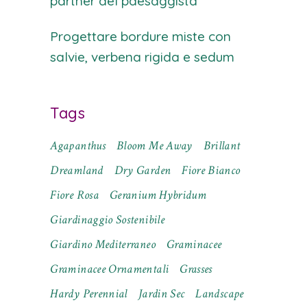
partner del paesaggista
Progettare bordure miste con
salvie, verbena rigida e sedum
Tags
Agapanthus
Bloom Me Away
Brillant
Dreamland
Dry Garden
Fiore Bianco
Fiore Rosa
Geranium Hybridum
Giardinaggio Sostenibile
Giardino Mediterraneo
Graminacee
Graminacee Ornamentali
Grasses
Hardy Perennial
Jardin Sec
Landscape