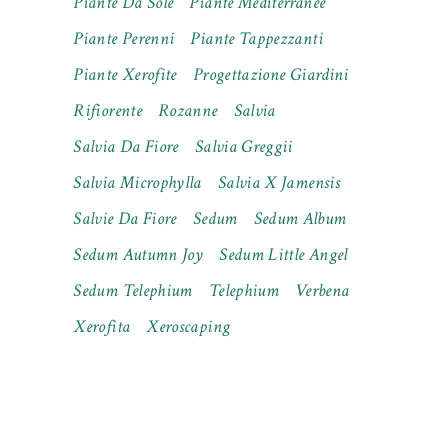
Piante Da Sole
Piante Mediterranee
Piante Perenni
Piante Tappezzanti
Piante Xerofite
Progettazione Giardini
Rifiorente
Rozanne
Salvia
Salvia Da Fiore
Salvia Greggii
Salvia Microphylla
Salvia X Jamensis
Salvie Da Fiore
Sedum
Sedum Album
Sedum Autumn Joy
Sedum Little Angel
Sedum Telephium
Telephium
Verbena
Xerofita
Xeroscaping