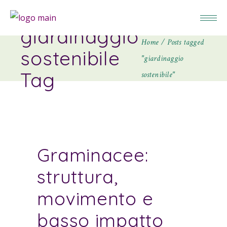
giardinaggio
Home
Posts tagged
sostenibile
"giardinaggio
Tag
sostenibile"
Graminacee:
struttura,
movimento e
basso impatto