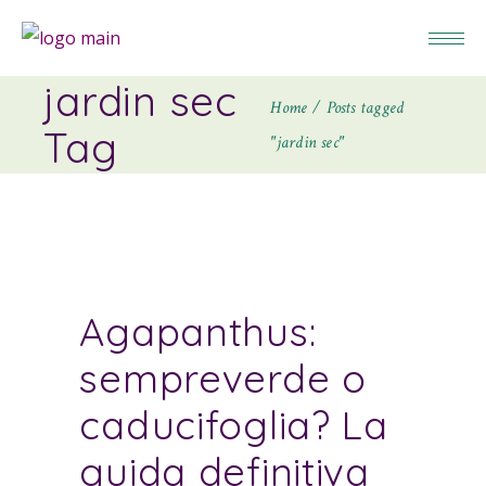
jardin sec
Home
Posts tagged
Tag
"jardin sec"
Agapanthus:
sempreverde o
caducifoglia? La
guida definitiva