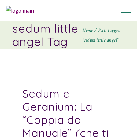
sedum little
Home
Posts tagged
angel Tag
"sedum little angel"
Sedum e
Geranium: La
“Coppia da
Manuale” (che ti