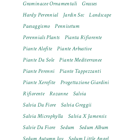
Graminacee Ornamentali
Grasses
Hardy Perennial
Jardin Sec
Landscape
Paesaggismo
Pennisetum
Perennials Plants
Pianta Rifiorente
Piante Alofite
Piante Arbustive
Piante Da Sole
Piante Mediterranee
Piante Perenni
Piante Tappezzanti
Piante Xerofite
Progettazione Giardini
Rifiorente
Rozanne
Salvia
Salvia Da Fiore
Salvia Greggii
Salvia Microphylla
Salvia X Jamensis
Salvie Da Fiore
Sedum
Sedum Album
Sedum Autumn Joy
Sedum Little Angel