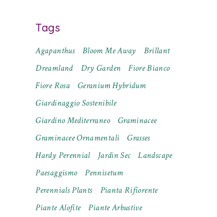
Tags
Agapanthus
Bloom Me Away
Brillant
Dreamland
Dry Garden
Fiore Bianco
Fiore Rosa
Geranium Hybridum
Giardinaggio Sostenibile
Giardino Mediterraneo
Graminacee
Graminacee Ornamentali
Grasses
Hardy Perennial
Jardin Sec
Landscape
Paesaggismo
Pennisetum
Perennials Plants
Pianta Rifiorente
Piante Alofite
Piante Arbustive