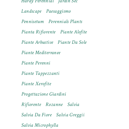
Hardy Perennial
Jardin Sec
Landscape
Paesaggismo
Pennisetum
Perennials Plants
Pianta Rifiorente
Piante Alofite
Piante Arbustive
Piante Da Sole
Piante Mediterranee
Piante Perenni
Piante Tappezzanti
Piante Xerofite
Progettazione Giardini
Rifiorente
Rozanne
Salvia
Salvia Da Fiore
Salvia Greggii
Salvia Microphylla