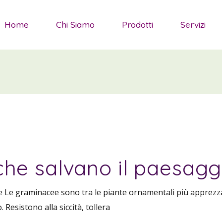
Salvie da Fiore
Home
Chi Siamo
Prodotti
Servizi
Sedum
Graminacee ornamenta
g
Salvie da Fiore
Piante tappezzanti
Sedum
Agapanthus
Graminacee ornamentali
Piante arbustive
Piante tappezzanti
Piante Mediterranee
Agapanthus
he salvano il paesagg
Piante arbustive
Piante Mediterranee
e Le graminacee sono tra le piante ornamentali più apprezz
esistono alla siccità, tollera