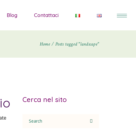
Blog
Contattaci
li
Home
Posts tagged "landscape"
io
Cerca nel sito
Search
ate
for: