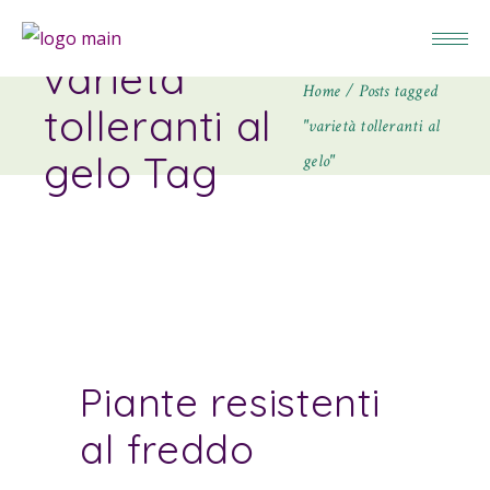
varietà
Home
Posts tagged
tolleranti al
"varietà tolleranti al
gelo Tag
gelo"
Piante resistenti
al freddo