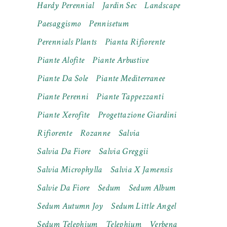
Hardy Perennial
Jardin Sec
Landscape
Paesaggismo
Pennisetum
Perennials Plants
Pianta Rifiorente
Piante Alofite
Piante Arbustive
Piante Da Sole
Piante Mediterranee
Piante Perenni
Piante Tappezzanti
Piante Xerofite
Progettazione Giardini
Rifiorente
Rozanne
Salvia
Salvia Da Fiore
Salvia Greggii
Salvia Microphylla
Salvia X Jamensis
Salvie Da Fiore
Sedum
Sedum Album
Sedum Autumn Joy
Sedum Little Angel
Sedum Telephium
Telephium
Verbena