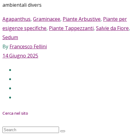
ambientali divers
Agapanthus
,
Graminacee
,
Piante Arbustive
,
Piante per
esigenze specifiche
,
Piante Tappezzanti
,
Salvie da Fiore
,
Sedum
By
Francesco Fellini
14 Giugno 2025
Cerca nel sito
Search