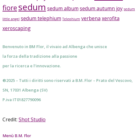
sedum
fiore
sedum album
sedum autumn joy
sedum
sedum telephium
verbena
xerofita
little angel
Telephium
xeroscaping
Benvenuto in BM Flor, il vivaio ad Albenga che unisce
la forza della tradizione alla passione
per la ricerca e l’innovazione.
®2025 – Tutti i diritti sono riservati a B.M. Flor – Prato del Vescovo,
SN, 17031 Albenga (SV)
P.iva IT01827790096
Credit:
Shot Studio
Menù B.M. Flor