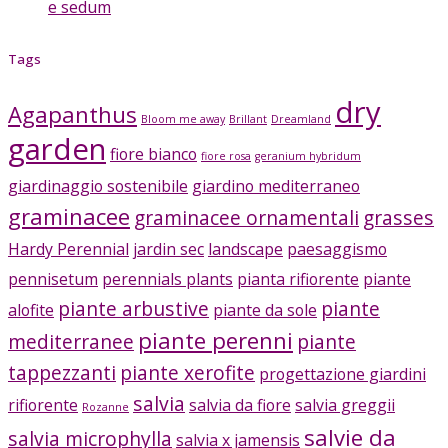
e sedum
Tags
dry
Agapanthus
Bloom me away
Brillant
Dreamland
garden
fiore bianco
fiore rosa
geranium hybridum
giardinaggio sostenibile
giardino mediterraneo
graminacee
graminacee ornamentali
grasses
Hardy Perennial
jardin sec
landscape
paesaggismo
pennisetum
perennials plants
pianta rifiorente
piante
piante arbustive
piante
alofite
piante da sole
piante perenni
mediterranee
piante
tappezzanti
piante xerofite
progettazione giardini
salvia
rifiorente
salvia da fiore
salvia greggii
Rozanne
salvie da
salvia microphylla
salvia x jamensis