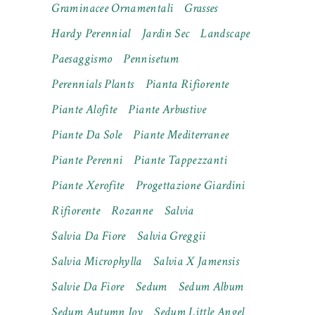
Graminacee Ornamentali
Grasses
Hardy Perennial
Jardin Sec
Landscape
Paesaggismo
Pennisetum
Perennials Plants
Pianta Rifiorente
Piante Alofite
Piante Arbustive
Piante Da Sole
Piante Mediterranee
Piante Perenni
Piante Tappezzanti
Piante Xerofite
Progettazione Giardini
Rifiorente
Rozanne
Salvia
Salvia Da Fiore
Salvia Greggii
Salvia Microphylla
Salvia X Jamensis
Salvie Da Fiore
Sedum
Sedum Album
Sedum Autumn Joy
Sedum Little Angel