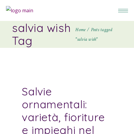
salvia wish
Home
Posts tagged
Tag
"salvia wish"
Salvie
ornamentali:
varietà, fioriture
e impieghi nel