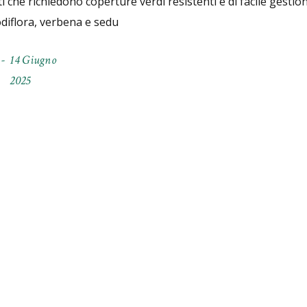
ti che richiedono coperture verdi resistenti e di facile gestion
diflora, verbena e sedu
14 Giugno
2025