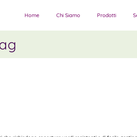
Salvie da Fi
Home
Chi Siamo
Prodotti
S
Sedum
Graminacee
Tag
Salvie da Fiore
Piante tapp
Sedum
Agapanthus
Graminacee orname
Piante arbu
Piante tappezzanti
Piante Medi
Agapanthus
Piante arbustive
Piante Mediterran