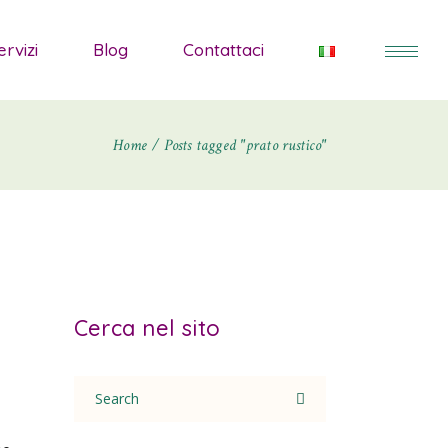
ore
ervizi
Blog
Contattaci
 ornamentali
Home
Posts tagged "prato rustico"
ezzanti
ntali
stive
terranee
Cerca nel sito
ee
Search
for: