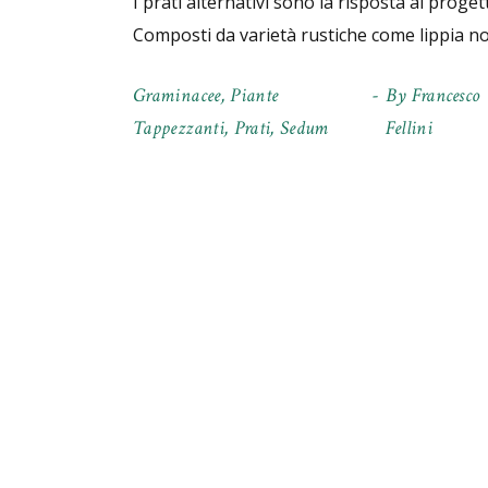
I prati alternativi sono la risposta ai proget
Composti da varietà rustiche come lippia no
Graminacee
,
Piante
By
Francesco
Tappezzanti
,
Prati
,
Sedum
Fellini