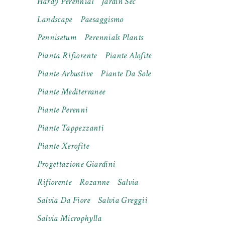
Hardy Perennial
Jardin Sec
Landscape
Paesaggismo
Pennisetum
Perennials Plants
Pianta Rifiorente
Piante Alofite
Piante Arbustive
Piante Da Sole
Piante Mediterranee
Piante Perenni
Piante Tappezzanti
Piante Xerofite
Progettazione Giardini
Rifiorente
Rozanne
Salvia
Salvia Da Fiore
Salvia Greggii
Salvia Microphylla