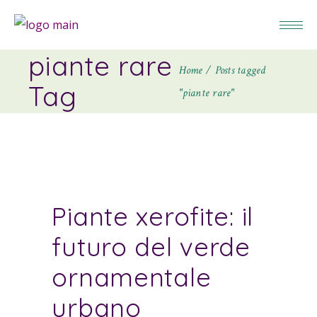
piante rare
Home
Posts tagged
Tag
"piante rare"
Piante xerofite: il
futuro del verde
ornamentale
urbano