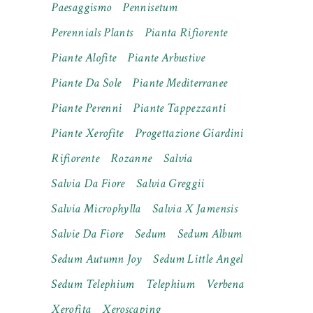
Paesaggismo
Pennisetum
Perennials Plants
Pianta Rifiorente
Piante Alofite
Piante Arbustive
Piante Da Sole
Piante Mediterranee
Piante Perenni
Piante Tappezzanti
Piante Xerofite
Progettazione Giardini
Rifiorente
Rozanne
Salvia
Salvia Da Fiore
Salvia Greggii
Salvia Microphylla
Salvia X Jamensis
Salvie Da Fiore
Sedum
Sedum Album
Sedum Autumn Joy
Sedum Little Angel
Sedum Telephium
Telephium
Verbena
Xerofita
Xeroscaping