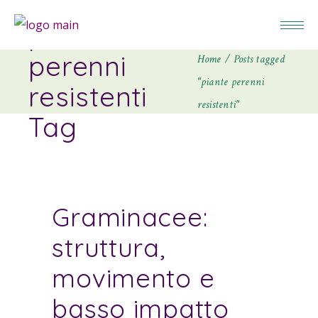
piante
perenni
Home
Posts tagged
"piante perenni
resistenti
resistenti"
Tag
Graminacee:
struttura,
movimento e
basso impatto