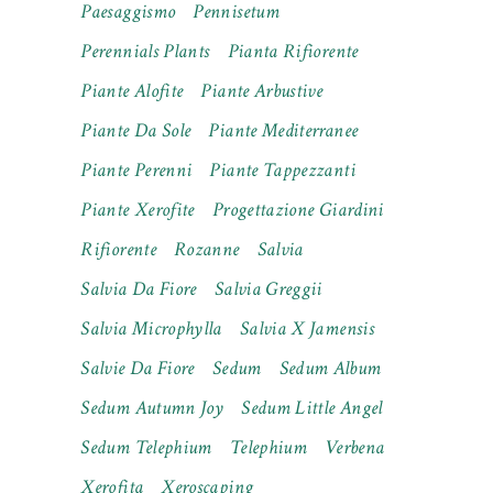
Paesaggismo
Pennisetum
Perennials Plants
Pianta Rifiorente
Piante Alofite
Piante Arbustive
Piante Da Sole
Piante Mediterranee
Piante Perenni
Piante Tappezzanti
Piante Xerofite
Progettazione Giardini
Rifiorente
Rozanne
Salvia
Salvia Da Fiore
Salvia Greggii
Salvia Microphylla
Salvia X Jamensis
Salvie Da Fiore
Sedum
Sedum Album
Sedum Autumn Joy
Sedum Little Angel
Sedum Telephium
Telephium
Verbena
Xerofita
Xeroscaping