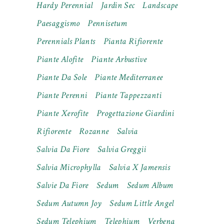
Hardy Perennial
Jardin Sec
Landscape
Paesaggismo
Pennisetum
Perennials Plants
Pianta Rifiorente
Piante Alofite
Piante Arbustive
Piante Da Sole
Piante Mediterranee
Piante Perenni
Piante Tappezzanti
Piante Xerofite
Progettazione Giardini
Rifiorente
Rozanne
Salvia
Salvia Da Fiore
Salvia Greggii
Salvia Microphylla
Salvia X Jamensis
Salvie Da Fiore
Sedum
Sedum Album
Sedum Autumn Joy
Sedum Little Angel
Sedum Telephium
Telephium
Verbena