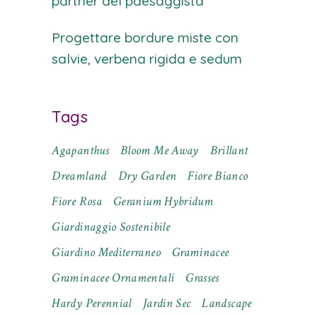
partner del paesaggista
Progettare bordure miste con
salvie, verbena rigida e sedum
Tags
Agapanthus
Bloom Me Away
Brillant
Dreamland
Dry Garden
Fiore Bianco
Fiore Rosa
Geranium Hybridum
Giardinaggio Sostenibile
Giardino Mediterraneo
Graminacee
Graminacee Ornamentali
Grasses
Hardy Perennial
Jardin Sec
Landscape