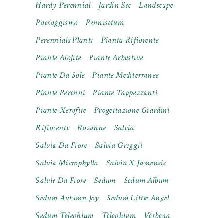
Hardy Perennial
Jardin Sec
Landscape
Paesaggismo
Pennisetum
Perennials Plants
Pianta Rifiorente
Piante Alofite
Piante Arbustive
Piante Da Sole
Piante Mediterranee
Piante Perenni
Piante Tappezzanti
Piante Xerofite
Progettazione Giardini
Rifiorente
Rozanne
Salvia
Salvia Da Fiore
Salvia Greggii
Salvia Microphylla
Salvia X Jamensis
Salvie Da Fiore
Sedum
Sedum Album
Sedum Autumn Joy
Sedum Little Angel
Sedum Telephium
Telephium
Verbena