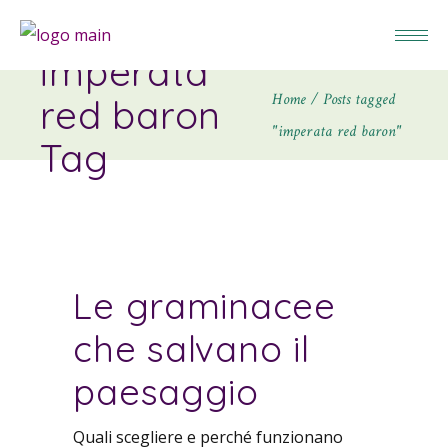
imperata
Home
Posts tagged
red baron
"imperata red baron"
Tag
Le graminacee
che salvano il
paesaggio
Quali scegliere e perché funzionano