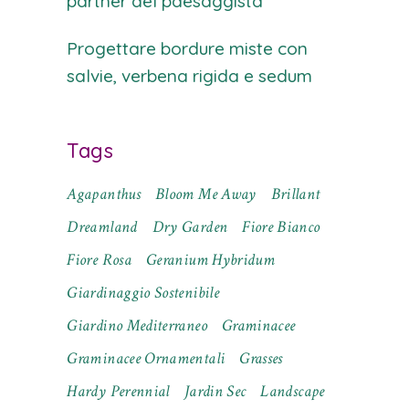
partner del paesaggista
Progettare bordure miste con
salvie, verbena rigida e sedum
Tags
Agapanthus
Bloom Me Away
Brillant
Dreamland
Dry Garden
Fiore Bianco
Fiore Rosa
Geranium Hybridum
Giardinaggio Sostenibile
Giardino Mediterraneo
Graminacee
Graminacee Ornamentali
Grasses
Hardy Perennial
Jardin Sec
Landscape