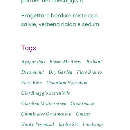
partner del paesaggista
Progettare bordure miste con
salvie, verbena rigida e sedum
Tags
Agapanthus
Bloom Me Away
Brillant
Dreamland
Dry Garden
Fiore Bianco
Fiore Rosa
Geranium Hybridum
Giardinaggio Sostenibile
Giardino Mediterraneo
Graminacee
Graminacee Ornamentali
Grasses
Hardy Perennial
Jardin Sec
Landscape