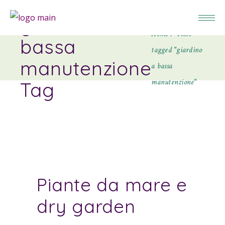
giardino a
Home
Posts
bassa
tagged "giardino
manutenzione
a bassa
manutenzione"
Tag
Piante da mare e
dry garden