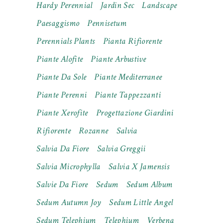
Hardy Perennial
Jardin Sec
Landscape
Paesaggismo
Pennisetum
Perennials Plants
Pianta Rifiorente
Piante Alofite
Piante Arbustive
Piante Da Sole
Piante Mediterranee
Piante Perenni
Piante Tappezzanti
Piante Xerofite
Progettazione Giardini
Rifiorente
Rozanne
Salvia
Salvia Da Fiore
Salvia Greggii
Salvia Microphylla
Salvia X Jamensis
Salvie Da Fiore
Sedum
Sedum Album
Sedum Autumn Joy
Sedum Little Angel
Sedum Telephium
Telephium
Verbena