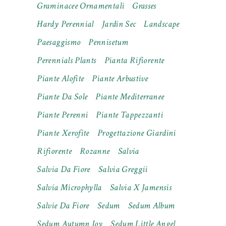
Graminacee Ornamentali
Grasses
Hardy Perennial
Jardin Sec
Landscape
Paesaggismo
Pennisetum
Perennials Plants
Pianta Rifiorente
Piante Alofite
Piante Arbustive
Piante Da Sole
Piante Mediterranee
Piante Perenni
Piante Tappezzanti
Piante Xerofite
Progettazione Giardini
Rifiorente
Rozanne
Salvia
Salvia Da Fiore
Salvia Greggii
Salvia Microphylla
Salvia X Jamensis
Salvie Da Fiore
Sedum
Sedum Album
Sedum Autumn Joy
Sedum Little Angel