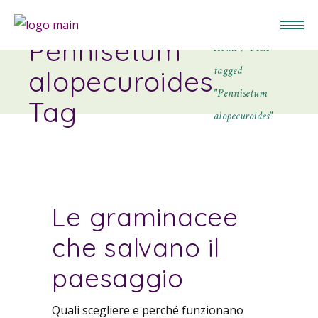
Pennisetum
Home
Posts
tagged
alopecuroides
"Pennisetum
Tag
alopecuroides"
Le graminacee
che salvano il
paesaggio
Quali scegliere e perché funzionano