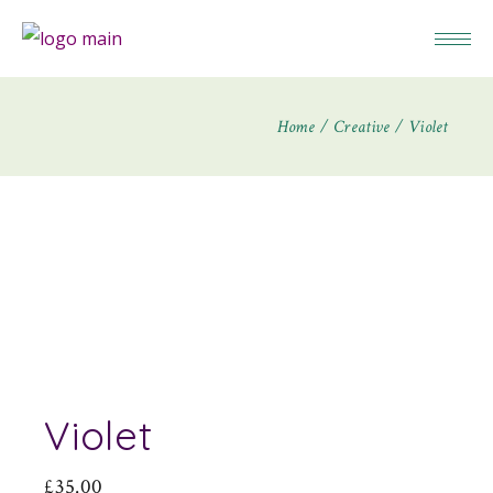
Home
Creative
Violet
Violet
£
35.00