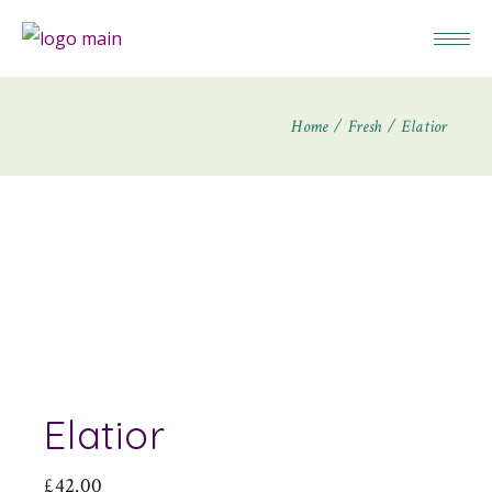
Home
Fresh
Elatior
Elatior
£
42.00