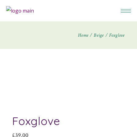
Home
Beige
Foxglove
Foxglove
£
39.00