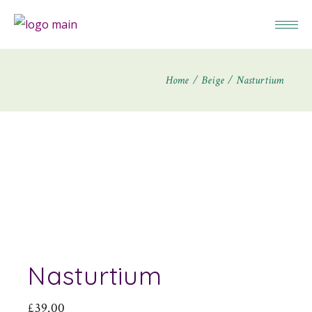
Home
Beige
Nasturtium
Nasturtium
£
39.00