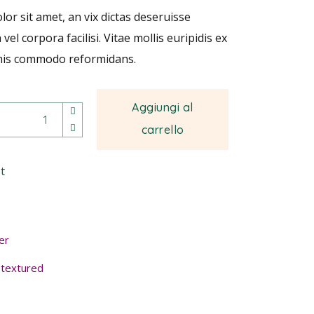
or sit amet, an vix dictas deseruisse
vel corpora facilisi. Vitae mollis euripidis ex
imis commodo reformidans.
Aggiungi al
carrello
t
er
,
textured