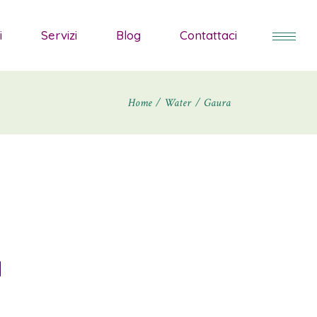
alvie da Fiore
i
Servizi
Blog
Contattaci
edum
raminacee ornamentali
Home
Water
Gaura
 Fiore
iante tappezzanti
gapanthus
cee ornamentali
iante arbustive
appezzanti
iante Mediterranee
hus
rbustive
a
Mediterranee