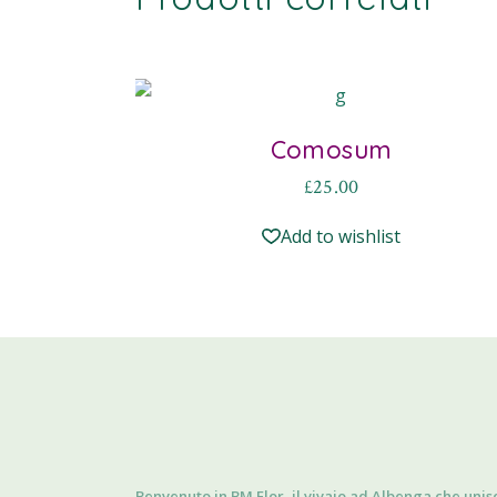
Comosum
£
25.00
Add to wishlist
Benvenuto in BM Flor, il vivaio ad Albenga che unis