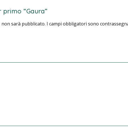
r primo “Gaura”
il non sarà pubblicato.
I campi obbligatori sono contrassegn
*