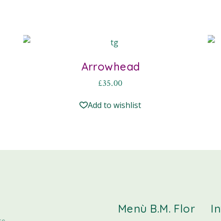
Arrowhead
£
35.00
Add to wishlist
Menù B.M. Flor
I
ce