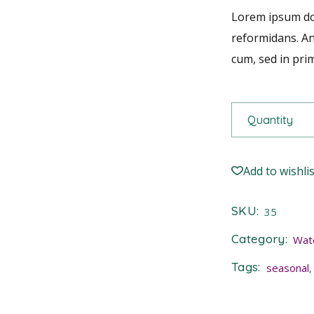
Lorem ipsum dol
reformidans. An 
cum, sed in pr
Gaura quantity
Quantity
Add to wishlis
SKU:
35
Category:
Wat
Tags:
seasonal