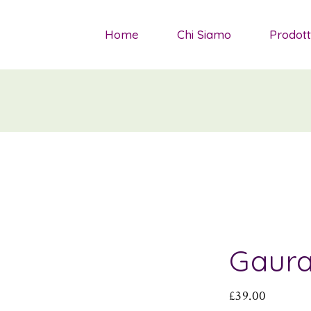
S
Home
Chi Siamo
Prodott
S
G
Salvie da
P
Sedum
A
Gramina
P
Piante t
P
Agapant
Piante a
Gaur
Piante 
£
39.00