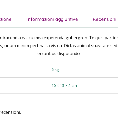
izione
Informazioni aggiuntive
Recensioni 
ar iracundia ea, cu mea expetenda gubergren. Te quis partien
s, unum minim pertinacia vis ea. Dictas animal suavitate sed
erroribus disputando.
6 kg
10 × 15 × 5 cm
recensioni.