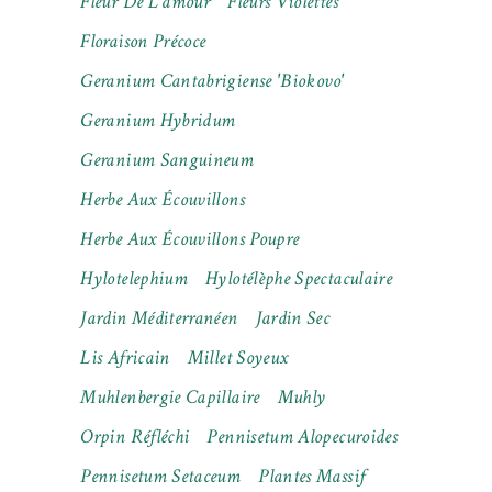
Fleur De L'amour
Fleurs Violettes
Floraison Précoce
Geranium Cantabrigiense 'Biokovo'
Geranium Hybridum
Geranium Sanguineum
Herbe Aux Écouvillons
Herbe Aux Écouvillons Poupre
Hylotelephium
Hylotélèphe Spectaculaire
Jardin Méditerranéen
Jardin Sec
Lis Africain
Millet Soyeux
Muhlenbergie Capillaire
Muhly
Orpin Réfléchi
Pennisetum Alopecuroides
Pennisetum Setaceum
Plantes Massif