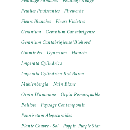
Feuillage Panachés
Feuillage Rouge
Feuilles Persistantes
Fireworks
Fleurs Blanches
Fleurs Violettes
Geranium
Geranium Cantabrigense
Geranium Cantabrigiense 'Biokovo'
Graminées
Gynerium
Hameln
Imperata Cylindrica
Imperata Cylindrica Red Baron
Muhlenbergia
Nain Blanc
Orpin D'automne
Orpin Remarquable
Paillote
Paysage Contemporain
Pennisetum Alopecuroides
Plante Couvre - Sol
Poppin Purple Star