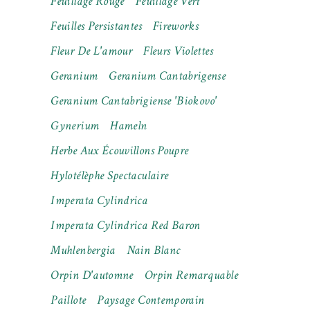
Feuillage Rouge
Feuillage Vert
Feuilles Persistantes
Fireworks
Fleur De L'amour
Fleurs Violettes
Geranium
Geranium Cantabrigense
Geranium Cantabrigiense 'Biokovo'
Gynerium
Hameln
Herbe Aux Écouvillons Poupre
Hylotélèphe Spectaculaire
Imperata Cylindrica
Imperata Cylindrica Red Baron
Muhlenbergia
Nain Blanc
Orpin D'automne
Orpin Remarquable
Paillote
Paysage Contemporain