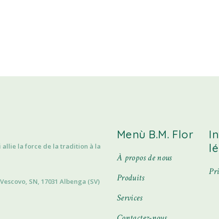
Menù B.M. Flor
I
l
llie la force de la tradition à la
À propos de nous
Pr
Produits
l Vescovo, SN, 17031 Albenga (SV)
Services
Contactez-nous